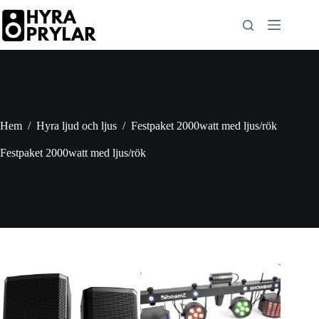
Hoppa
till
innehåll
Hem
/
Hyra ljud och ljus
/
Festpaket 2000watt med ljus/rök
Festpaket 2000watt med ljus/rök