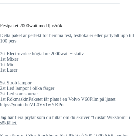
Festpaket 2000watt med ljus/rök
Detta paket är perfekt för hemma fest, festlokaler eller partytält upp till
100 pers
2st Electrovoice högtalare 2000watt + stativ
1st Mixer
1st Mic
1st Laser
5st Strob lampor
2st Led lampor i olika färger
2st Led som snurrar
1st RökmaskinPaketet får plats i en Volvo V60Film på ljuset
https://youtu.be/ZL0Vv1wYRPo
Jag har flera prylar som du hittar om du skriver ”Gustaf Wikström” i
sökfältet.
Kan köras ut i Stor-Stockholm för tillägg på 500-1000 SEK per tur.