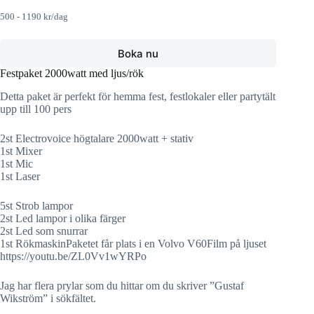
500 - 1190 kr/dag
Boka nu
Festpaket 2000watt med ljus/rök
Detta paket är perfekt för hemma fest, festlokaler eller partytält
upp till 100 pers
2st Electrovoice högtalare 2000watt + stativ
1st Mixer
1st Mic
1st Laser
5st Strob lampor
2st Led lampor i olika färger
2st Led som snurrar
1st RökmaskinPaketet får plats i en Volvo V60Film på ljuset
https://youtu.be/ZL0Vv1wYRPo
Jag har flera prylar som du hittar om du skriver ”Gustaf
Wikström” i sökfältet.